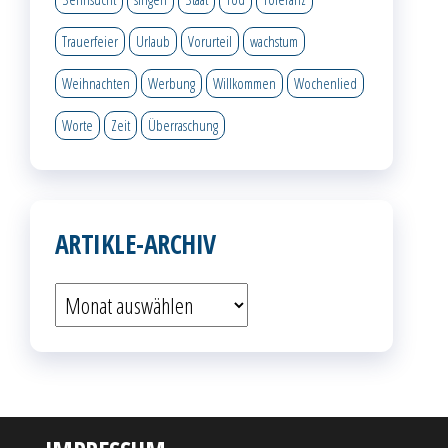
Trauerfeier
Urlaub
Vorurteil
wachstum
Weihnachten
Werbung
Willkommen
Wochenlied
Worte
Zeit
Überraschung
ARTIKLE-ARCHIV
Artikle-
Archiv