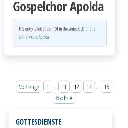
Gospelchor Apolda
This entry is Teil 31 von 101 in the series
OLK: offene
Lutherkirche Apolda
Seitennummerierung
Vorherige
1
…
11
12
13
…
15
der
Nächste
Beiträge
GOTTESDIENSTE