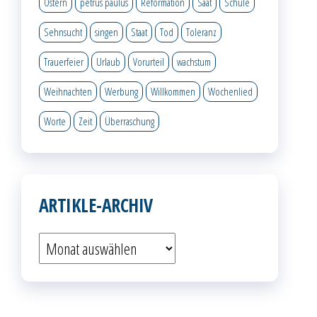
Ostern
petrus paulus
Reformation
Saat
Schule
Sehnsucht
singen
Staat
Tod
Toleranz
Trauerfeier
Urlaub
Vorurteil
wachstum
Weihnachten
Werbung
Willkommen
Wochenlied
Worte
Zeit
Überraschung
ARTIKLE-ARCHIV
Artikle-
Archiv