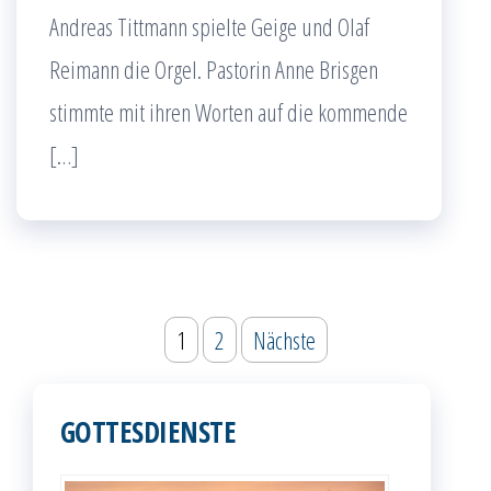
Andreas Tittmann spielte Geige und Olaf
Reimann die Orgel. Pastorin Anne Brisgen
stimmte mit ihren Worten auf die kommende
[…]
Seitennummerierung
1
2
Nächste
der
Beiträge
GOTTESDIENSTE