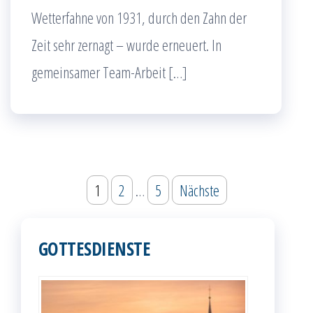
Wetterfahne von 1931, durch den Zahn der
Zeit sehr zernagt – wurde erneuert. In
gemeinsamer Team-Arbeit […]
Seitennummerierung
1
2
…
5
Nächste
der
Beiträge
GOTTESDIENSTE