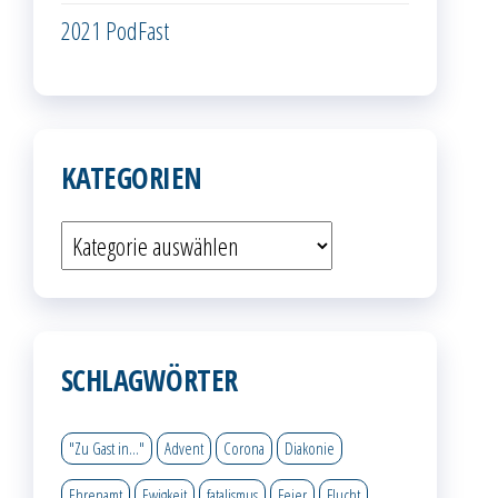
2021 PodFast
KATEGORIEN
Kategorien
SCHLAGWÖRTER
"Zu Gast in..."
Advent
Corona
Diakonie
Ehrenamt
Ewigkeit
fatalismus
Feier
Flucht