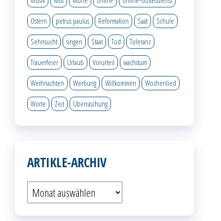
Musik
Mut
Mühe
online
online-Gottesdienst
Ostern
petrus paulus
Reformation
Saat
Schule
Sehnsucht
singen
Staat
Tod
Toleranz
Trauerfeier
Urlaub
Vorurteil
wachstum
Weihnachten
Werbung
Willkommen
Wochenlied
Worte
Zeit
Überraschung
ARTIKLE-ARCHIV
Artikle-
Archiv