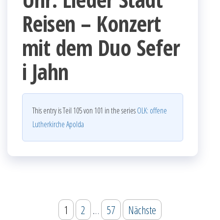
Reisen – Konzert
mit dem Duo Sefer
i Jahn
This entry is Teil 105 von 101 in the series
OLK: offene
Lutherkirche Apolda
Seitennummerierung
1
2
…
57
Nächste