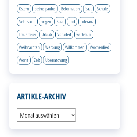
Ostern
petrus paulus
Reformation
Saat
Schule
Sehnsucht
singen
Staat
Tod
Toleranz
Trauerfeier
Urlaub
Vorurteil
wachstum
Weihnachten
Werbung
Willkommen
Wochenlied
Worte
Zeit
Überraschung
ARTIKLE-ARCHIV
Artikle-
Archiv