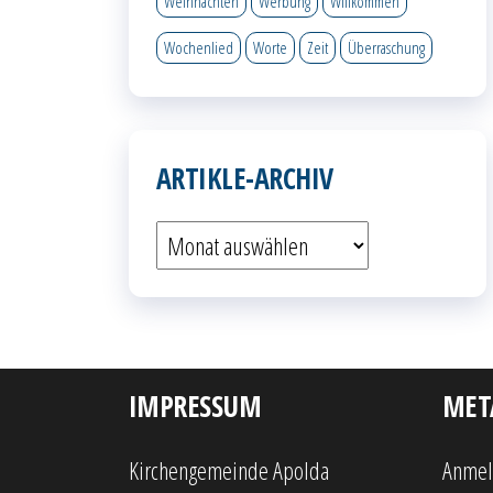
Weihnachten
Werbung
Willkommen
Wochenlied
Worte
Zeit
Überraschung
ARTIKLE-ARCHIV
Artikle-
Archiv
IMPRESSUM
MET
Kirchengemeinde Apolda
Anme