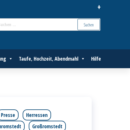
+
Suchen
nach:
ung
Taufe, Hochzeit, Abendmahl
Hilfe
Presse
Herressen
inromstedt
Großromstedt