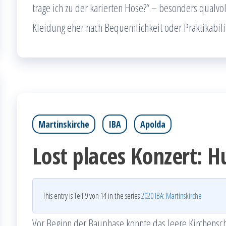
trage ich zu der karierten Hose?“ – besonders qualv
Kleidung eher nach Bequemlichkeit oder Praktikabil
Martinskirche
IBA
Apolda
Lost places Konzert: H
This entry is Teil 9 von 14 in the series
2020 IBA: Martinskirche
Vor Beginn der Bauphase konnte das leere Kirchenschi