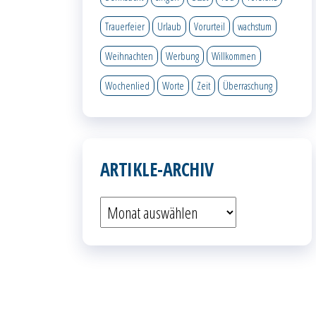
Trauerfeier
Urlaub
Vorurteil
wachstum
Weihnachten
Werbung
Willkommen
Wochenlied
Worte
Zeit
Überraschung
ARTIKLE-ARCHIV
Artikle-
Archiv