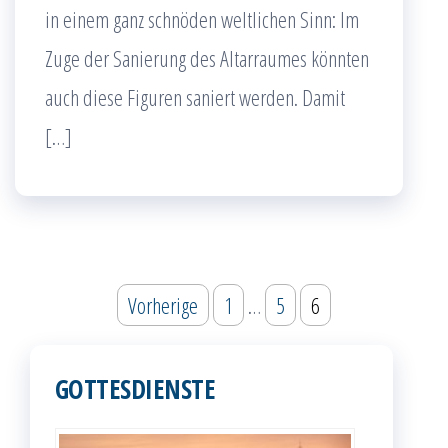
in einem ganz schnöden weltlichen Sinn: Im
Zuge der Sanierung des Altarraumes könnten
auch diese Figuren saniert werden. Damit
[…]
Seitennummerierung
Vorherige
1
…
5
6
der
Beiträge
GOTTESDIENSTE