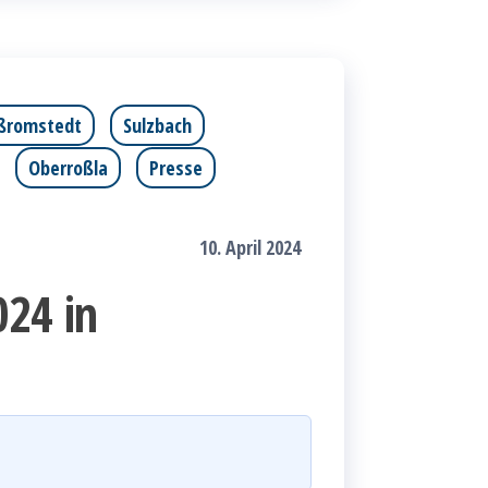
ßromstedt
Sulzbach
Oberroßla
Presse
10. April 2024
024 in