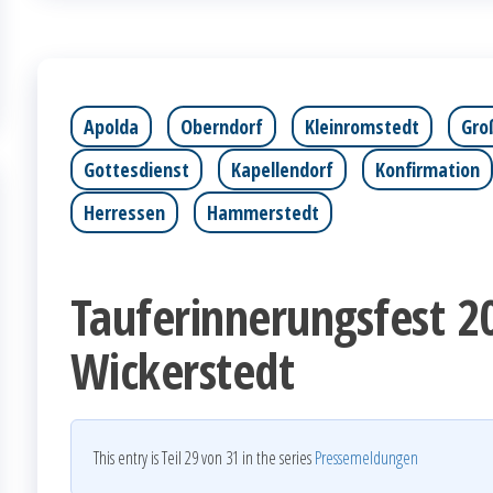
Apolda
Oberndorf
Kleinromstedt
Gro
Gottesdienst
Kapellendorf
Konfirmation
Herressen
Hammerstedt
Tauferinnerungsfest 2
Wickerstedt
This entry is Teil 29 von 31 in the series
Pressemeldungen