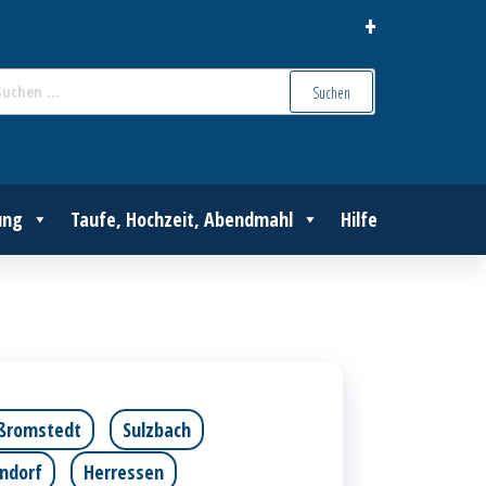
+
Suchen
nach:
ung
Taufe, Hochzeit, Abendmahl
Hilfe
ßromstedt
Sulzbach
endorf
Herressen