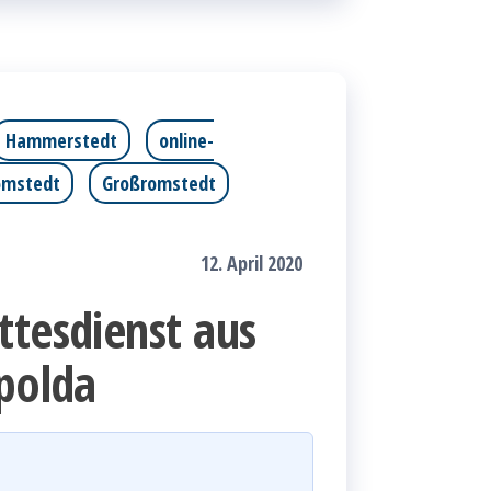
Hammerstedt
online-
omstedt
Großromstedt
12. April 2020
ttesdienst aus
Apolda