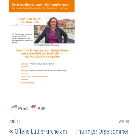
Beitragsnavigation
ZURÜCK
WEITER
Vorheriger
Näc
Offene Lutherkirche am
Thüringer Orgelsommer
Beitrag
Beit