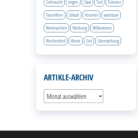
Sehnsucht
singen
Staat
Tod
Toleranz
Trauerfeier
Urlaub
Vorurteil
wachstum
Weihnachten
Werbung
Willkommen
Wochenlied
Worte
Zeit
Überraschung
ARTIKLE-ARCHIV
Artikle-
Archiv