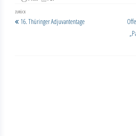
Beitragsnavigation
ZURÜCK
Vorheriger
16. Thüringer Adjuvantentage
Off
Beitrag
„P