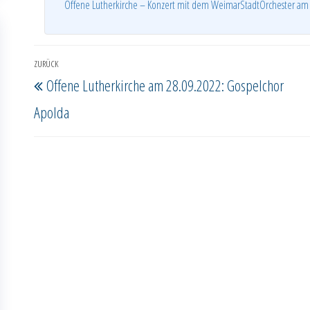
Offene Lutherkirche – Konzert mit dem WeimarStadtOrchester am 
Beitragsnavigation
ZURÜCK
Vorheriger
Offene Lutherkirche am 28.09.2022: Gospelchor
Beitrag
Apolda