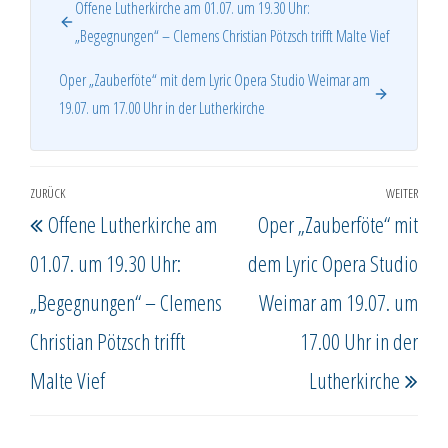
Offene Lutherkirche am 01.07. um 19.30 Uhr:
„Begegnungen“ – Clemens Christian Pötzsch trifft Malte Vief
Oper „Zauberföte“ mit dem Lyric Opera Studio Weimar am
19.07. um 17.00 Uhr in der Lutherkirche
Beitragsnavigation
ZURÜCK
WEITER
Vorheriger
Näc
Offene Lutherkirche am
Oper „Zauberföte“ mit
Beitrag
Beit
01.07. um 19.30 Uhr:
dem Lyric Opera Studio
„Begegnungen“ – Clemens
Weimar am 19.07. um
Christian Pötzsch trifft
17.00 Uhr in der
Malte Vief
Lutherkirche