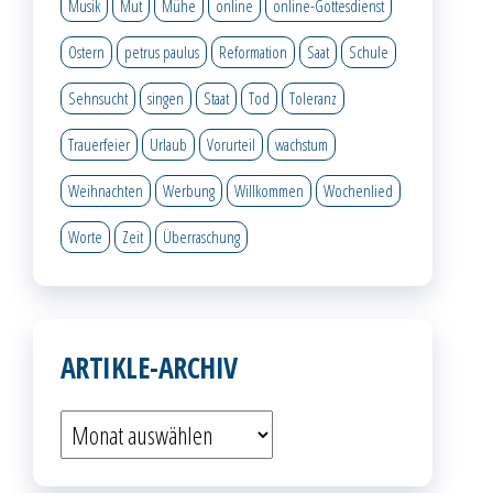
Musik
Mut
Mühe
online
online-Gottesdienst
Ostern
petrus paulus
Reformation
Saat
Schule
Sehnsucht
singen
Staat
Tod
Toleranz
Trauerfeier
Urlaub
Vorurteil
wachstum
Weihnachten
Werbung
Willkommen
Wochenlied
Worte
Zeit
Überraschung
ARTIKLE-ARCHIV
Artikle-
Archiv