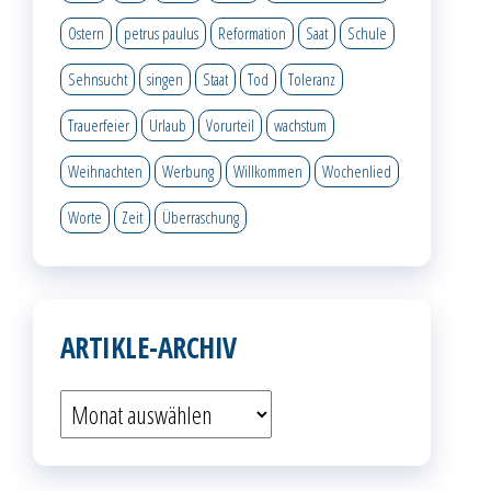
Ostern
petrus paulus
Reformation
Saat
Schule
Sehnsucht
singen
Staat
Tod
Toleranz
Trauerfeier
Urlaub
Vorurteil
wachstum
Weihnachten
Werbung
Willkommen
Wochenlied
Worte
Zeit
Überraschung
ARTIKLE-ARCHIV
Artikle-
Archiv