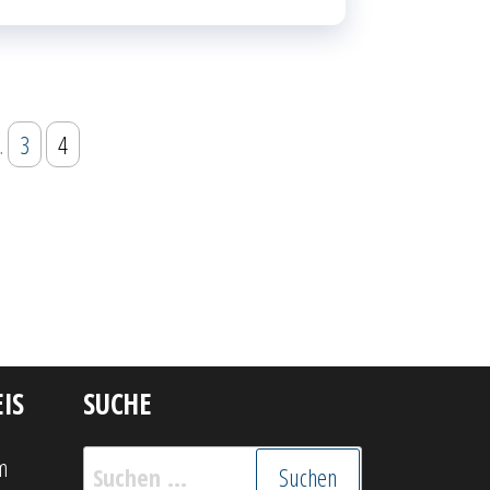
…
3
4
IS
SUCHE
Suchen
m