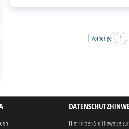
Seitennummerierung
Vorherige
1
der
Beiträge
A
DATENSCHUTZHINWE
lden
Hier finden Sie Hinweise zu