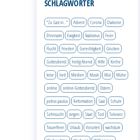
SCHLAGWÖRTER
"Zu Gast in..."
Advent
Corona
Diakonie
Ehrenamt
Ewigkeit
fatalismus
Feier
Flucht
Frieden
Gerechtigkeit
Glocken
Gottesdienst
heilig Abend
Hilfe
Kirche
krise
lied
Medien
Musik
Mut
Mühe
online
online-Gottesdienst
Ostern
petrus paulus
Reformation
Saat
Schule
Sehnsucht
singen
Staat
Tod
Toleranz
Trauerfeier
Urlaub
Vorurteil
wachstum