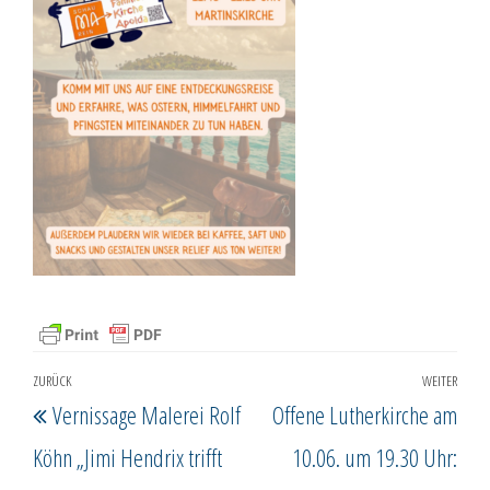
Beitragsnavigation
ZURÜCK
WEITER
Vorheriger
Näc
Vernissage Malerei Rolf
Offene Lutherkirche am
Beitrag
Beit
Köhn „Jimi Hendrix trifft
10.06. um 19.30 Uhr: