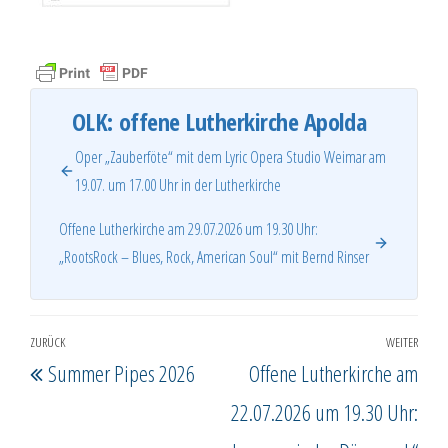
OLK: offene Lutherkirche Apolda
Oper „Zauberföte“ mit dem Lyric Opera Studio Weimar am
19.07. um 17.00 Uhr in der Lutherkirche
Offene Lutherkirche am 29.07.2026 um 19.30 Uhr:
„RootsRock – Blues, Rock, American Soul“ mit Bernd Rinser
Beitragsnavigation
ZURÜCK
WEITER
Vorheriger
Näc
Summer Pipes 2026
Offene Lutherkirche am
Beitrag
Beit
22.07.2026 um 19.30 Uhr: