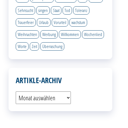
Sehnsucht
singen
Staat
Tod
Toleranz
Trauerfeier
Urlaub
Vorurteil
wachstum
Weihnachten
Werbung
Willkommen
Wochenlied
Worte
Zeit
Überraschung
ARTIKLE-ARCHIV
Artikle-
Archiv