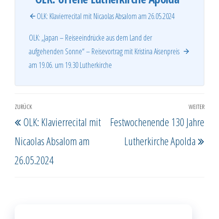
OLK: Klavierrecital mit Nicaolas Absalom am 26.05.2024
OLK: „Japan – Reiseeindrücke aus dem Land der
aufgehenden Sonne“ – Reisevortrag mit Kristina Aisenpreis
am 19.06. um 19.30 Lutherkirche
Beitragsnavigation
ZURÜCK
WEITER
Vorheriger
Näc
OLK: Klavierrecital mit
Festwochenende 130 Jahre
Beitrag
Beit
Nicaolas Absalom am
Lutherkirche Apolda
26.05.2024