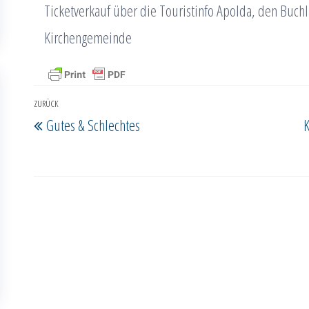
Ticketverkauf über die Touristinfo Apolda, den Buc
Kirchengemeinde
Beitragsnavigation
ZURÜCK
Vorheriger
Gutes & Schlechtes
K
Beitrag