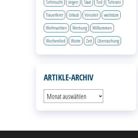
Sehnsucht
singen
Staat
Tod
Toleranz
Trauerfeier
Urlaub
Vorurteil
wachstum
Weihnachten
Werbung
Willkommen
Wochenlied
Worte
Zeit
Überraschung
ARTIKLE-ARCHIV
Artikle-
Archiv