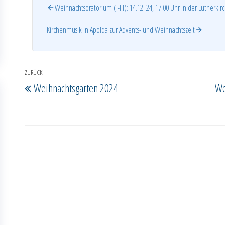
Weihnachtsoratorium (I-III): 14.12. 24, 17.00 Uhr in der Lutherkir
Kirchenmusik in Apolda zur Advents- und Weihnachtszeit
Beitragsnavigation
ZURÜCK
Vorheriger
Weihnachtsgarten 2024
We
Beitrag