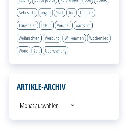
Sehnsucht
singen
Staat
Tod
Toleranz
Trauerfeier
Urlaub
Vorurteil
wachstum
Weihnachten
Werbung
Willkommen
Wochenlied
Worte
Zeit
Überraschung
ARTIKLE-ARCHIV
Artikle-
Archiv