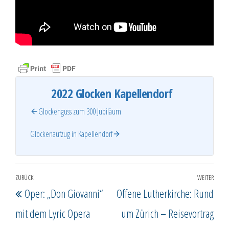
2022 Glocken Kapellendorf
Glockenguss zum 300 Jubiläum
Glockenaufzug in Kapellendorf
Beitragsnavigation
ZURÜCK
WEITER
Vorheriger
Näc
Oper: „Don Giovanni“
Offene Lutherkirche: Rund
Beitrag
Beit
mit dem Lyric Opera
um Zürich – Reisevortrag