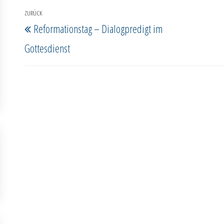
Beitragsnavigation
ZURÜCK
Vorheriger
Reformationstag – Dialogpredigt im
Beitrag
Gottesdienst