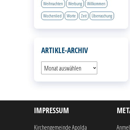
Weihnachten
Werbung
Willkommen
Wochenlied
Worte
Zeit
Überraschung
ARTIKLE-ARCHIV
Artikle-
Archiv
IMPRESSUM
MET
Kirchengemeinde Apolda
Anme