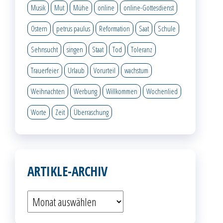
Musik
Mut
Mühe
online
online-Gottesdienst
Ostern
petrus paulus
Reformation
Saat
Schule
Sehnsucht
singen
Staat
Tod
Toleranz
Trauerfeier
Urlaub
Vorurteil
wachstum
Weihnachten
Werbung
Willkommen
Wochenlied
Worte
Zeit
Überraschung
ARTIKLE-ARCHIV
Artikle-
Archiv