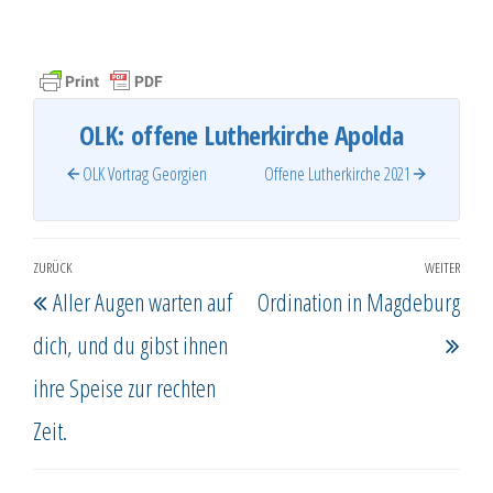
OLK: offene Lutherkirche Apolda
OLK Vortrag Georgien
Offene Lutherkirche 2021
Beitragsnavigation
ZURÜCK
WEITER
Vorheriger
Näc
Aller Augen warten auf
Ordination in Magdeburg
Beitrag
Beit
dich, und du gibst ihnen
ihre Speise zur rechten
Zeit.