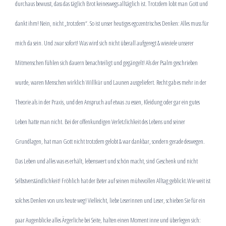
durchaus
bewusst
, dass das täglich Brot keineswegs alltäglich ist. Trotzdem lobt man Gott und
dankt ihm! Nein, nicht „trotzdem“. So ist unser heutiges egozentrisches Denken: Alles muss für
mich da sein. Und zwar sofort! Was wird sich nicht überall aufgeregt & wieviele unserer
Mitmenschen fühlen sich dauern benachteiligt
und gegängelt
! Als der Psalm geschrieben
wurde, waren Menschen wirklich
Willkür und Launen ausgeliefert
. Recht gab es mehr in der
Theorie als in der Praxis, und den Anspruch auf etwas zu essen, Kleidung oder gar ein gutes
Leben hatte man nicht.
Bei der offenkundigen Verletzlichkeit des Lebens und seiner
Grundlagen, hat man Gott nicht trotzdem gelobt & war dankbar, sondern gerade deswegen.
Das Leben und alles was es erhält, lebenswert und schön macht, sind Geschenk und nicht
Selbstverständlichkeit! Fröhlich hat der Beter auf seinen mühevollen Alltag geblickt.Wie weit ist
solches Denken von uns heute weg! Vielleicht, liebe Leserinnen und Leser, schieben Sie für ein
paar Augenblicke alles Ärgerliche bei Seite, halten einen Moment inne und überlegen sich: