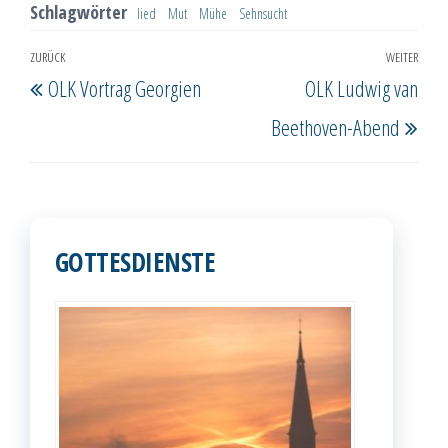
Schlagwörter
lied
Mut
Mühe
Sehnsucht
Beitragsnavigation
ZURÜCK
WEITER
Vorheriger
Näc
OLK Vortrag Georgien
OLK Ludwig van
Beitrag
Beit
Beethoven-Abend
GOTTESDIENSTE