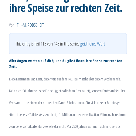
ihre Speise zur rechten Zeit.
Von
TH.-M. ROBSCHEIT
This entry is Teil 113 von 143 in the series
geistliches Wort
Aller Augen warten auf dich, und du gibst ihnen ihre Speise zur rechten
Zeit.
Liebe Leserinnen und Leser, dieser Vers aus dem 145. Psalm
steht über diesem Wochenende.
Nein nicht 30 Jahre deutsche Einheit (gibt es die denn überhaupt), sondern Erntedankfest. Der
Vers stammt aus einem der zahlreichen Dank- & Lobpsalmen. Für viele unserer Mitbürger
stimmt der erste Teil des Verses so nicht, für
Millionen
unserer weltweiten Mitmenschen stimmt
zwar der erste Teil, aber der zweite leider nicht. Vor 2500 Jahren
war man sich in Israel auch