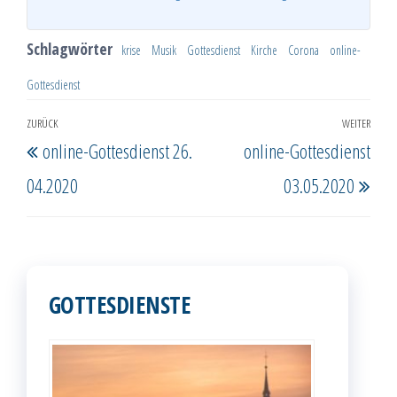
Schlagwörter
krise
Musik
Gottesdienst
Kirche
Corona
online-
Gottesdienst
Beitragsnavigation
ZURÜCK
WEITER
Vorheriger
Näc
online-Gottesdienst 26.
online-Gottesdienst
Beitrag
Beit
04.2020
03.05.2020
GOTTESDIENSTE