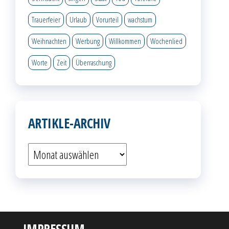
Trauerfeier
Urlaub
Vorurteil
wachstum
Weihnachten
Werbung
Willkommen
Wochenlied
Worte
Zeit
Überraschung
ARTIKLE-ARCHIV
Artikle-
Archiv
IMPRESSUM