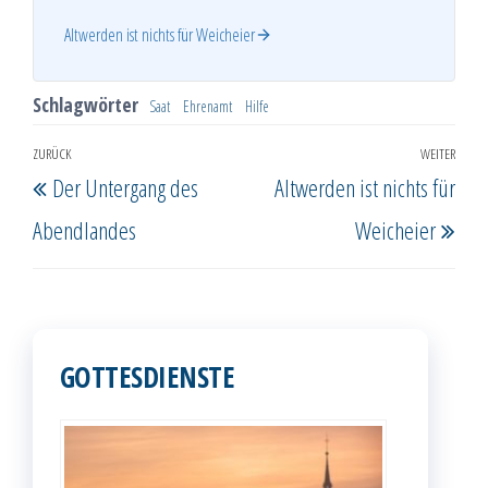
Altwerden ist nichts für Weicheier
Schlagwörter
Saat
Ehrenamt
Hilfe
Beitragsnavigation
ZURÜCK
WEITER
Vorheriger
Näc
Der Untergang des
Altwerden ist nichts für
Beitrag
Beit
Abendlandes
Weicheier
GOTTESDIENSTE