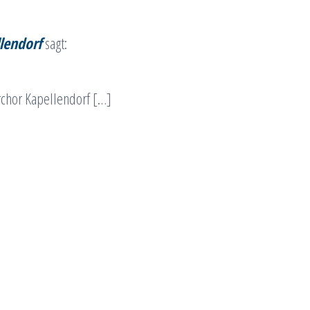
llendorf
sagt:
rchor Kapellendorf […]