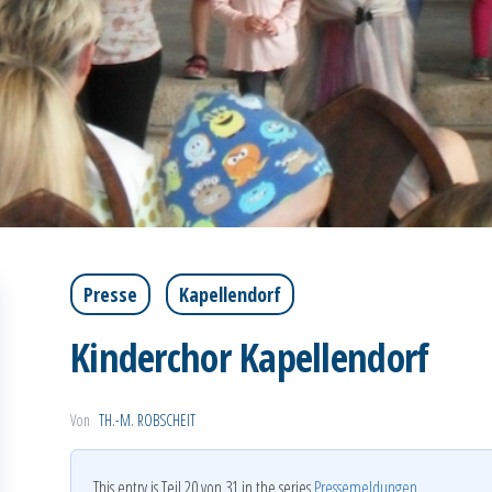
Presse
Kapellendorf
Kinderchor Kapellendorf
Von
TH.-M. ROBSCHEIT
This entry is Teil 20 von 31 in the series
Pressemeldungen