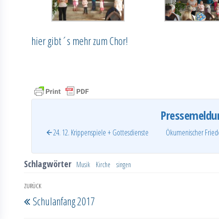
hier gibt´s mehr zum Chor!
Pressemeldu
24. 12. Krippenspiele + Gottesdienste
Ökumenischer Frieden
Schlagwörter
Musik
Kirche
singen
Beitragsnavigation
ZURÜCK
Vorheriger
Schulanfang 2017
Beitrag