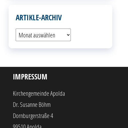
ARTIKLE-ARCHIV
Artikle-
Archiv
IMPRESSUM
Kirchengemeinde Apolda
Dr. Susanne Böhm
Dornburgerstraße 4
99510 Apolda