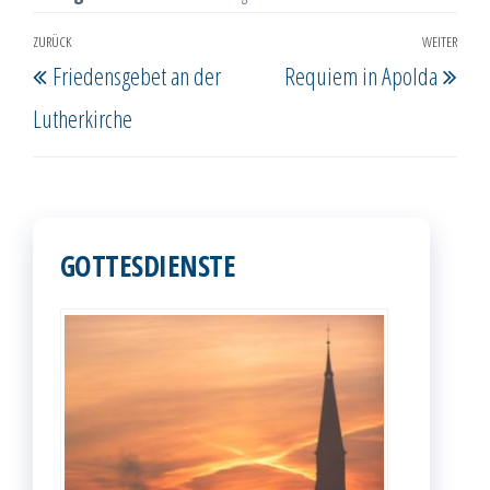
Beitragsnavigation
ZURÜCK
WEITER
Vorheriger
Näc
Friedensgebet an der
Requiem in Apolda
Beitrag
Beit
Lutherkirche
GOTTESDIENSTE