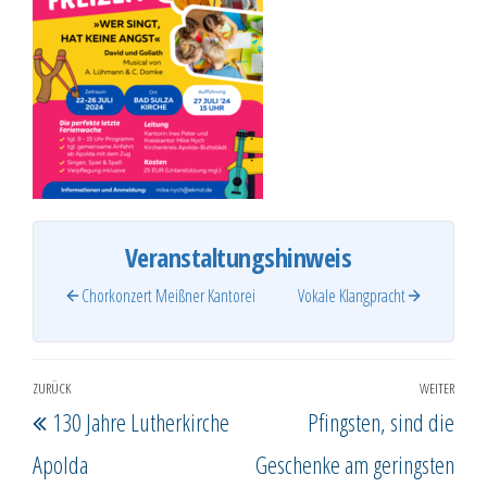
Veranstaltungshinweis
Chorkonzert Meißner Kantorei
Vokale Klangpracht
Beitragsnavigation
ZURÜCK
WEITER
Vorheriger
Näc
130 Jahre Lutherkirche
Pfingsten, sind die
Beitrag
Beit
Apolda
Geschenke am geringsten