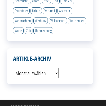
Sehnsucht
singen
Staat
Tod
Toleranz
Trauerfeier
Urlaub
Vorurteil
wachstum
Weihnachten
Werbung
Willkommen
Wochenlied
Worte
Zeit
Überraschung
ARTIKLE-ARCHIV
Artikle-
Archiv