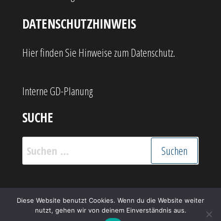
DATENSCHUTZHINWEIS
Hier finden Sie Hinweise zum Datenschutz.
Interne GD-Planung
SUCHE
Suchen
nach:
Stolz präsentiert von
WordPress
|
Theme:
Popularis
Diese Website benutzt Cookies. Wenn du die Website weiter
nutzt, gehen wir von deinem Einverständnis aus.
Writer