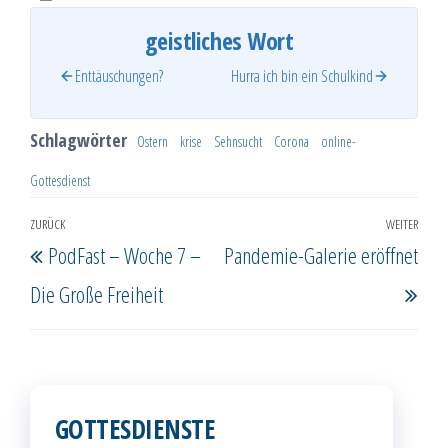
geistliches Wort
Enttäuschungen?
Hurra ich bin ein Schulkind
Schlagwörter
Ostern
krise
Sehnsucht
Corona
online-
Gottesdienst
Beitragsnavigation
ZURÜCK
WEITER
Vorheriger
Näc
PodFast – Woche 7 –
Pandemie-Galerie eröffnet
Beitrag
Beit
Die Große Freiheit
GOTTESDIENSTE