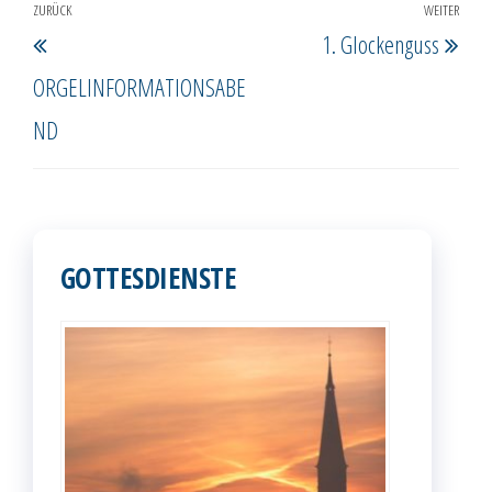
Beitragsnavigation
ZURÜCK
WEITER
Vorheriger
Näc
1. Glockenguss
Beitrag
Beit
ORGELINFORMATIONSABE
ND
GOTTESDIENSTE