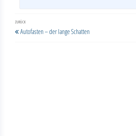
Beitragsnavigation
ZURÜCK
Vorheriger
Autofasten – der lange Schatten
Beitrag