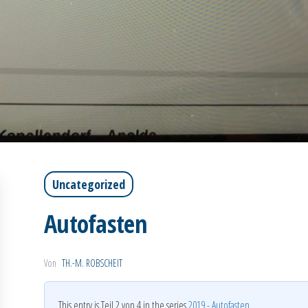
Uncategorized
Autofasten
Von
TH.-M. ROBSCHEIT
This entry is Teil 2 von 4 in the series
2019 - Autofasten