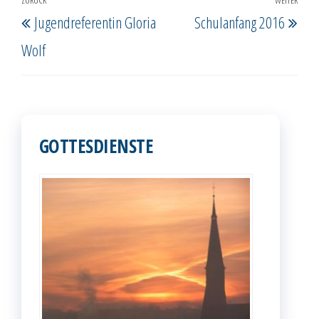
Beitragsnavigation
ZURÜCK
WEITER
Vorheriger
Näc
Jugendreferentin Gloria
Schulanfang 2016
Beitrag
Beit
Wolf
GOTTESDIENSTE