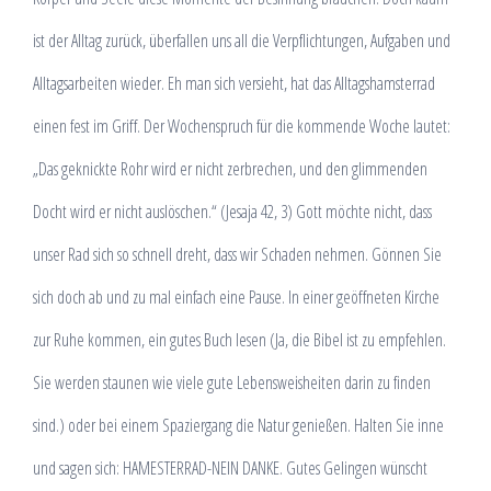
ist der Alltag zurück, überfallen uns all die Verpflichtungen, Aufgaben und
Alltagsarbeiten wieder. Eh man sich versieht, hat das Alltagshamsterrad
einen fest im Griff. Der Wochenspruch für die kommende Woche lautet:
„Das geknickte Rohr wird er nicht zerbrechen, und den glimmenden
Docht wird er nicht auslöschen.“ (Jesaja 42, 3) Gott möchte nicht, dass
unser Rad sich so schnell dreht, dass wir Schaden nehmen. Gönnen Sie
sich doch ab und zu mal einfach eine Pause. In einer geöffneten Kirche
zur Ruhe kommen, ein gutes Buch lesen (Ja, die Bibel ist zu empfehlen.
Sie werden staunen wie viele gute Lebensweisheiten darin zu finden
sind.) oder bei einem Spaziergang die Natur genießen. Halten Sie inne
und sagen sich: HAMESTERRAD-NEIN DANKE. Gutes Gelingen wünscht