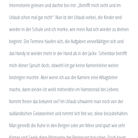
Internetseite gelesen und dachte bei mir: „Betrifft mich nicht und im
Urlaub schon mal gar nicht“. Nun ist der Urlaub vorbei, die Kinder sind
wieder in der Schule und ich merke, wie mein Rad sich wieder zu drehen
beginnt. Die Termine häufen sich, die Aufgaben vervielfältigen sich und
das Handy ist wieder mehr in der Hand als in der Jacke. Scheinbar betrifft
mich dieser Spruch doch, obwohl ich gar keine Karriereleiter weiter
besteigen möchte. Aber wenn ich aus der Karriere eine Alltagsleiter
mache, dann stecke ich wohl mittendrin im Hamsterrad des Lebens.
Kommt Ihnen das bekannt vor? Im Urlaub schwärmt man noch von der
südländischen Gelassenheit und nimmt sich fest vor, diese beizubehalten.
Man genießt die Ruhe in den Bergen oder am Meer und spürt wie sehr
Körper und Seele diese Momente der Besinnung brauchen. Doch kaum