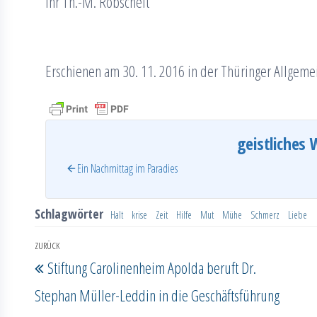
Ihr Th.-M. Robscheit
Erschienen am 30. 11. 2016 in der Thüringer Allgeme
geistliches 
Ein Nachmittag im Paradies
Schlagwörter
Halt
krise
Zeit
Hilfe
Mut
Mühe
Schmerz
Liebe
Beitragsnavigation
ZURÜCK
Vorheriger
Stiftung Carolinenheim Apolda beruft Dr.
Beitrag
Stephan Müller-Leddin in die Geschäftsführung