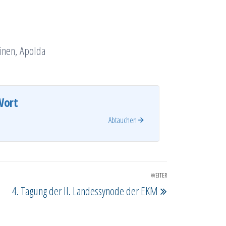
inen, Apolda
Wort
Abtauchen
WEITER
Nächster
4. Tagung der II. Landessynode der EKM
Beitrag