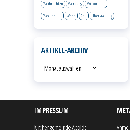
Weihnachten
Werbung
Willkommen
Wochenlied
Worte
Zeit
Überraschung
ARTIKLE-ARCHIV
Artikle-
Archiv
IMPRESSUM
MET
Kirchengemeinde Apolda
Anme